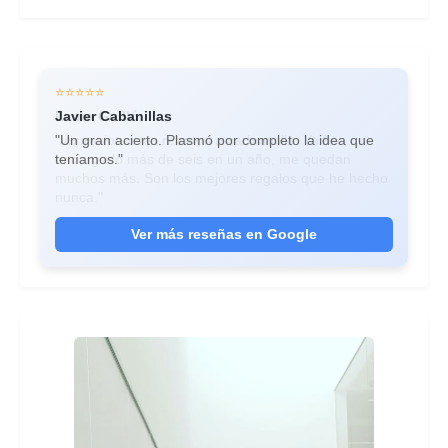
⭐⭐⭐⭐⭐
⭐⭐⭐⭐⭐
Javier Cabanillas
Laura Guilló
"Un gran acierto. Plasmó por completo la idea que
"Impresionantes retratos a carboncillo. Ya he
teníamos."
encargado más de seis en un año, me quedan
muchos más. Son los mejores regalos que he hecho
nunca."
Ver más reseñas en Google