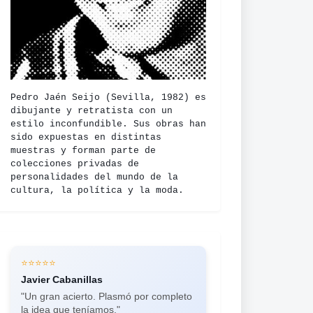
Pedro Jaén Seijo (Sevilla, 1982) es
dibujante y retratista con un
estilo inconfundible. Sus obras han
sido expuestas en distintas
muestras y forman parte de
colecciones privadas de
personalidades del mundo de la
cultura, la política y la moda.
⭐⭐⭐⭐⭐
⭐⭐⭐⭐⭐
Javier Cabanillas
Laura Guilló
"Un gran acierto. Plasmó por completo
"Impresionantes retratos a carboncillo.
la idea que teníamos."
Ya he encargado más de seis en un