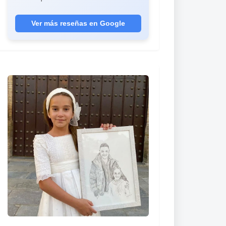
año, me quedan muchos más. Son los
mejores regalos que he hecho nunca."
Ver más reseñas en Google