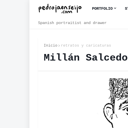
PORTFOLIO
S
Spanish portraitist and drawer
Inicio
retratos y caricaturas
Millán Salcedo