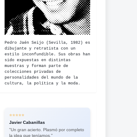
Pedro Jaén Seijo (Sevilla, 1982) es
dibujante y retratista con un
estilo inconfundible. Sus obras han
sido expuestas en distintas
muestras y forman parte de
colecciones privadas de
personalidades del mundo de la
cultura, la política y la moda.
⭐⭐⭐⭐⭐
⭐⭐⭐⭐⭐
Javier Cabanillas
Laura Guilló
"Un gran acierto. Plasmó por completo
"Impresionantes retratos a carboncillo.
la idea que teníamos."
Ya he encargado más de seis en un