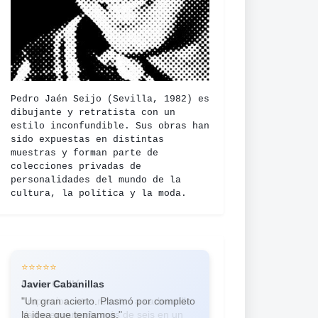
Pedro Jaén Seijo (Sevilla, 1982) es
dibujante y retratista con un
estilo inconfundible. Sus obras han
sido expuestas en distintas
muestras y forman parte de
colecciones privadas de
personalidades del mundo de la
cultura, la política y la moda.
⭐⭐⭐⭐⭐
⭐⭐⭐⭐⭐
Javier Cabanillas
Laura Guilló
"Un gran acierto. Plasmó por completo
"Impresionantes retratos a carboncillo.
la idea que teníamos."
Ya he encargado más de seis en un