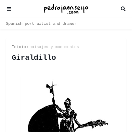
Spanish portraitist and drawer
Inicio
paisajes y monumentos
Giraldillo