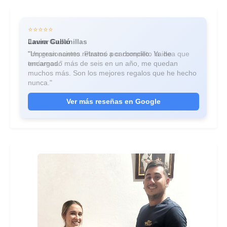
⭐⭐⭐⭐⭐
⭐⭐⭐⭐⭐
Javier Cabanillas
Laura Guilló
"Un gran acierto. Plasmó por completo la idea que
"Impresionantes retratos a carboncillo. Ya he
teníamos."
encargado más de seis en un año, me quedan
muchos más. Son los mejores regalos que he hecho
nunca."
Ver más reseñas en Google