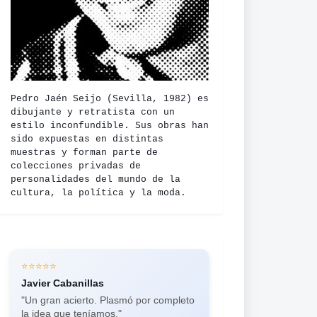
Pedro Jaén Seijo (Sevilla, 1982) es
dibujante y retratista con un
estilo inconfundible. Sus obras han
sido expuestas en distintas
muestras y forman parte de
colecciones privadas de
personalidades del mundo de la
cultura, la política y la moda.
⭐⭐⭐⭐⭐
⭐⭐⭐⭐⭐
Javier Cabanillas
Laura Guilló
"Un gran acierto. Plasmó por completo
"Impresionantes retratos a carboncillo.
la idea que teníamos."
Ya he encargado más de seis en un