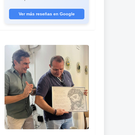
año, me quedan muchos más. Son los
mejores regalos que he hecho nunca."
Ver más reseñas en Google