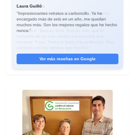
Laura Guilló
David Castillo
"Impresionantes retratos a carboncillo. Ya he
"Ejemplo palpable de que la sencillez y el talento
encargado más de seis en un año, me quedan
pueden hermanarse. El retrato es un arte difícil
muchos más. Son los mejores regalos que he hecho
porque buscas en ese rostro algo más que un simple
nunca."
'se parece'. Buscas alma, buscas vida, que te
transmita de un solo vistazo a la persona que
encarna. Y eso, Pedro lo hace a la perfección. Muy
contento con los retratos que me hizo."
Ver más reseñas en Google