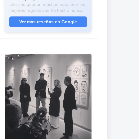
año, me quedan muchos más. Son los
mejores regalos que he hecho nunca."
Ver más reseñas en Google