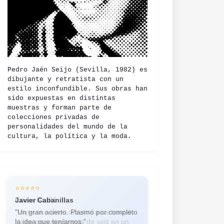
Pedro Jaén Seijo (Sevilla, 1982) es
dibujante y retratista con un
estilo inconfundible. Sus obras han
sido expuestas en distintas
muestras y forman parte de
colecciones privadas de
personalidades del mundo de la
cultura, la política y la moda.
⭐⭐⭐⭐⭐
⭐⭐⭐⭐⭐
Javier Cabanillas
Laura Guilló
"Un gran acierto. Plasmó por completo
"Impresionantes retratos a carboncillo.
la idea que teníamos."
Ya he encargado más de seis en un