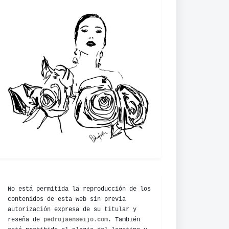
No está permitida la reproducción de los
contenidos de esta web sin previa
autorización expresa de su titular y
reseña de
pedrojaenseijo.com
. También
está prohibido el plagio del logotipo y
diseño de la web. El propietario tomará
las medidas pertinentes para hacer valer