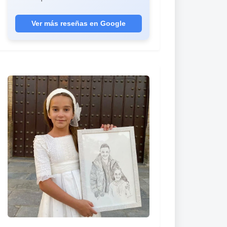
año, me quedan muchos más. Son los
mejores regalos que he hecho nunca."
Ver más reseñas en Google