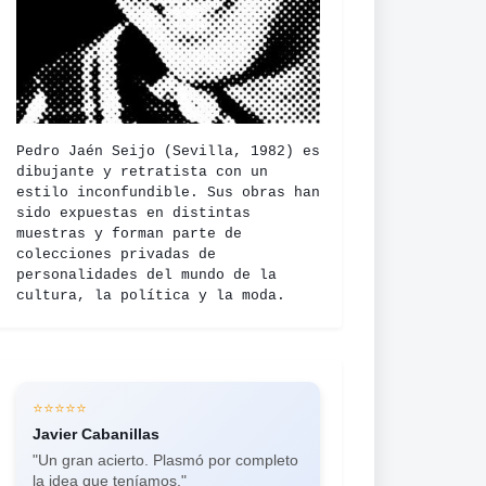
Pedro Jaén Seijo (Sevilla, 1982) es
dibujante y retratista con un
estilo inconfundible. Sus obras han
sido expuestas en distintas
muestras y forman parte de
colecciones privadas de
personalidades del mundo de la
cultura, la política y la moda.
⭐⭐⭐⭐⭐
⭐⭐⭐⭐⭐
Javier Cabanillas
Laura Guilló
"Un gran acierto. Plasmó por completo
"Impresionantes retratos a carboncillo.
la idea que teníamos."
Ya he encargado más de seis en un